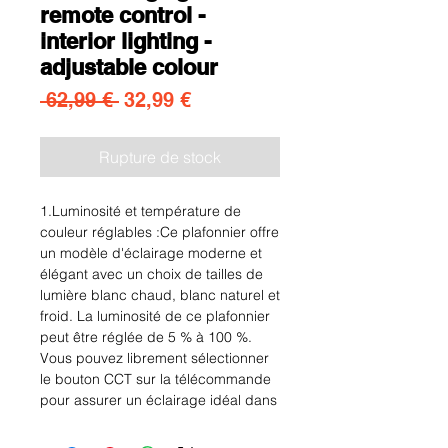
remote control -
interior lighting -
adjustable colour
Prix original
Prix promotionnel
 62,99 € 
32,99 €
Rupture de stock
1.Luminosité et température de
couleur réglables :Ce plafonnier offre
un modèle d'éclairage moderne et
élégant avec un choix de tailles de
lumière blanc chaud, blanc naturel et
froid. La luminosité de ce plafonnier
peut être réglée de 5 % à 100 %.
Vous pouvez librement sélectionner
le bouton CCT sur la télécommande
pour assurer un éclairage idéal dans
votre salon et votre bureau.
2.lumière douce et protection des