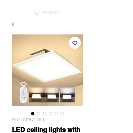
SKU : STPLA106-1
LED ceiling lights with