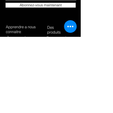
Abonnez-vous maintenant
Apprendre a nous
Des
connaitre
produits
À propos de
Tout magasiner
Blog
Hoverkarts
Contact
E-Scooters | Vélos électriques
Vélos
Nos politiques
Expédition et retours
Politique du magasin
méthodes de payement
Comment pouvons
nous aider?
support@foxsportbrand.co
m