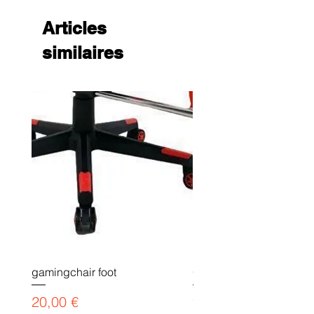
Articles
similaires
gamingchair foot
Gaming chair payment l
Prix
Prix
20,00 €
90,00 €