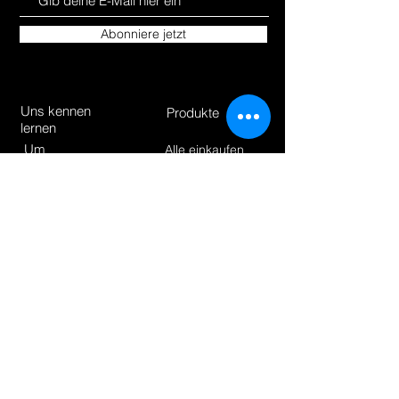
Abonniere jetzt
Uns kennen
Produkte
lernen
Um
Alle einkaufen
Bloggen
Hoverkarts
Kontakt
E-Scooter | E-Bikes
Fahrräder
Unsere
Richtlinien
Versand &amp;amp; Rücksendungen
Store-Richtlinie
Zahlungsarten
Wie können wir
helfen?