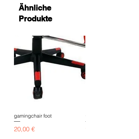
Ähnliche
Produkte
gamingchair foot
Gaming chair payment l
Preis
Preis
20,00 €
90,00 €