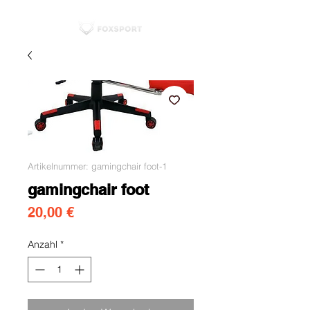
Artikelnummer: gamingchair foot-1
gamingchair foot
Preis
20,00 €
Anzahl
*