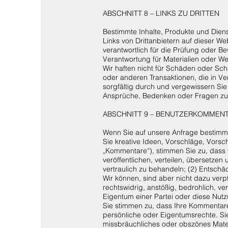
ABSCHNITT 8 – LINKS ZU DRITTEN
Bestimmte Inhalte, Produkte und Dienst
Links von Drittanbietern auf dieser We
verantwortlich für die Prüfung oder 
Verantwortung für Materialien oder Web
Wir haften nicht für Schäden oder S
oder anderen Transaktionen, die in Ver
sorgfältig durch und vergewissern Sie
Ansprüche, Bedenken oder Fragen zu Pr
ABSCHNITT 9 – BENUTZERKOMMENT
Wenn Sie auf unsere Anfrage bestimm
Sie kreative Ideen, Vorschläge, Vorsc
„Kommentare“), stimmen Sie zu, dass w
veröffentlichen, verteilen, übersetze
vertraulich zu behandeln; (2) Entsch
Wir können, sind aber nicht dazu verp
rechtswidrig, anstößig, bedrohlich, v
Eigentum einer Partei oder diese Nut
Sie stimmen zu, dass Ihre Kommentare 
persönliche oder Eigentumsrechte. Si
missbräuchliches oder obszönes Mater