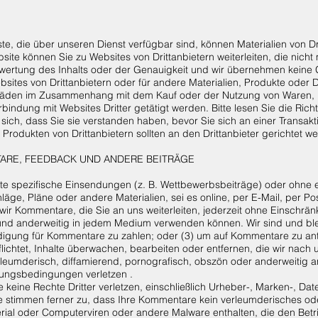
e, die über unseren Dienst verfügbar sind, können Materialien von Dri
bsite können Sie zu Websites von Drittanbietern weiterleiten, die nicht
Bewertung des Inhalts oder der Genauigkeit und wir übernehmen keine
sites von Drittanbietern oder für andere Materialien, Produkte oder D
chäden im Zusammenhang mit dem Kauf oder der Nutzung von Waren, D
bindung mit Websites Dritter getätigt werden. Bitte lesen Sie die Richt
 sich, dass Sie sie verstanden haben, bevor Sie sich an einer Transak
odukten von Drittanbietern sollten an den Drittanbieter gerichtet w
ARE, FEEDBACK UND ANDERE BEITRÄGE
te spezifische Einsendungen (z. B. Wettbewerbsbeiträge) oder ohne 
hläge, Pläne oder andere Materialien, sei es online, per E-Mail, per
ir Kommentare, die Sie an uns weiterleiten, jederzeit ohne Einschrän
n und anderweitig in jedem Medium verwenden können. Wir sind und ble
ädigung für Kommentare zu zahlen; oder (3) um auf Kommentare zu an
flichtet, Inhalte überwachen, bearbeiten oder entfernen, die wir nach
erleumderisch, diffamierend, pornografisch, obszön oder anderweitig a
zungsbedingungen verletzen .
keine Rechte Dritter verletzen, einschließlich Urheber-, Marken-, Dat
e stimmen ferner zu, dass Ihre Kommentare kein verleumderisches ode
ial oder Computerviren oder andere Malware enthalten, die den Betri