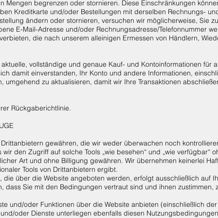
ten Mengen begrenzen oder stornieren. Diese Einschränkungen können
ben Kreditkarte und/oder Bestellungen mit derselben Rechnungs- un
estellung ändern oder stornieren, versuchen wir möglicherweise, Sie z
bene E-Mail-Adresse und/oder Rechnungsadresse/Telefonnummer wend
verbieten, die nach unserem alleinigen Ermessen von Händlern, Wiede
, aktuelle, vollständige und genaue Kauf- und Kontoinformationen für a
 sich damit einverstanden, Ihr Konto und andere Informationen, einschl
 umgehend zu aktualisieren, damit wir Ihre Transaktionen abschließen
erer Rückgaberichtlinie.
EUGE
n Drittanbietern gewähren, die wir weder überwachen noch kontrolliere
wir den Zugriff auf solche Tools „wie besehen“ und „wie verfügbar“ o
cher Art und ohne Billigung gewähren. Wir übernehmen keinerlei Haft
aler Tools von Drittanbietern ergibt.
, die über die Website angeboten werden, erfolgt ausschließlich auf 
en, dass Sie mit den Bedingungen vertraut sind und ihnen zustimmen, 
te und/oder Funktionen über die Website anbieten (einschließlich der
 und/oder Dienste unterliegen ebenfalls diesen Nutzungsbedingungen