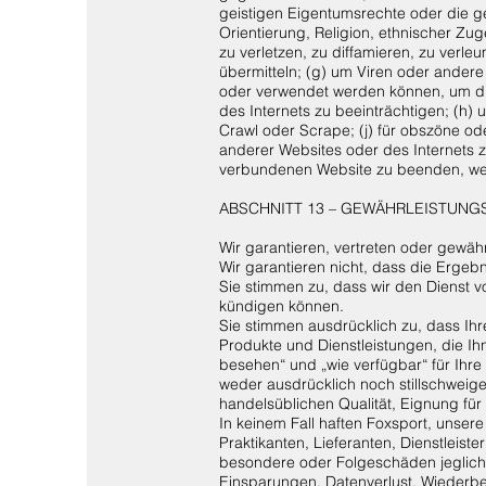
geistigen Eigentumsrechte oder die ge
Orientierung, Religion, ethnischer Zug
zu verletzen, zu diffamieren, zu verle
übermitteln; (g) um Viren oder ander
oder verwendet werden können, um die
des Internets zu beeinträchtigen; (h)
Crawl oder Scrape; (j) für obszöne od
anderer Websites oder des Internets z
verbundenen Website zu beenden, we
ABSCHNITT 13 – GEWÄHRLEISTUN
Wir garantieren, vertreten oder gewähr
Wir garantieren nicht, dass die Ergeb
Sie stimmen zu, dass wir den Dienst v
kündigen können.
Sie stimmen ausdrücklich zu, dass Ihre
Produkte und Dienstleistungen, die Ih
besehen“ und „wie verfügbar“ für Ihre
weder ausdrücklich noch stillschweige
handelsüblichen Qualität, Eignung für
In keinem Fall haften Foxsport, unsere
Praktikanten, Lieferanten, Dienstleiste
besondere oder Folgeschäden jegliche
Einsparungen, Datenverlust, Wiederb