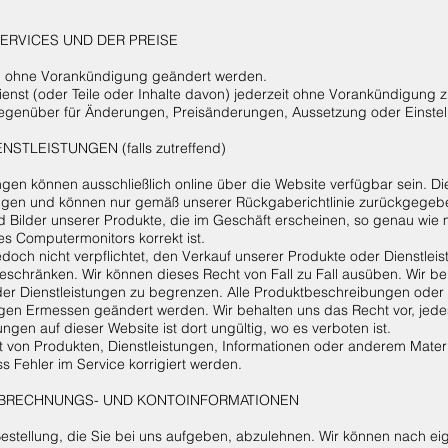
ERVICES UND DER PREISE
en ohne Vorankündigung geändert werden.
ienst (oder Teile oder Inhalte davon) jederzeit ohne Vorankündigung z
gegenüber für Änderungen, Preisänderungen, Aussetzung oder Einstel
STLEISTUNGEN (falls zutreffend)
gen können ausschließlich online über die Website verfügbar sein. D
gen und können nur gemäß unserer Rückgaberichtlinie zurückgegeb
Bilder unserer Produkte, die im Geschäft erscheinen, so genau wie m
es Computermonitors korrekt ist.
jedoch nicht verpflichtet, den Verkauf unserer Produkte oder Dienstle
eschränken. Wir können dieses Recht von Fall zu Fall ausüben. Wir b
er Dienstleistungen zu begrenzen. Alle Produktbeschreibungen oder 
en Ermessen geändert werden. Wir behalten uns das Recht vor, jedes 
ngen auf dieser Website ist dort ungültig, wo es verboten ist.
tät von Produkten, Dienstleistungen, Informationen oder anderem Mater
s Fehler im Service korrigiert werden.
 ABRECHNUNGS- UND KONTOINFORMATIONEN
 Bestellung, die Sie bei uns aufgeben, abzulehnen. Wir können nach 