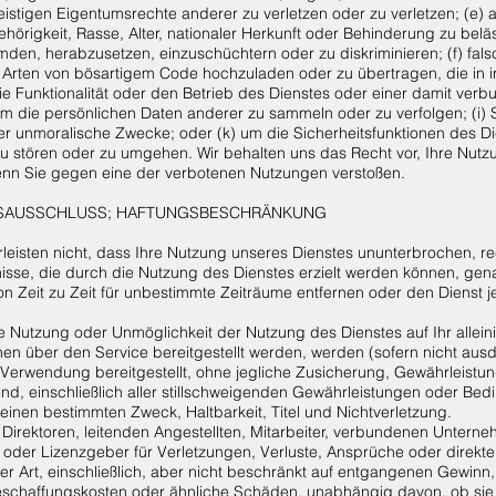
istigen Eigentumsrechte anderer zu verletzen oder zu verletzen; (e) 
ehörigkeit, Rasse, Alter, nationaler Herkunft oder Behinderung zu bel
umden, herabzusetzen, einzuschüchtern oder zu diskriminieren; (f) fal
e Arten von bösartigem Code hochzuladen oder zu übertragen, die in
 Funktionalität oder den Betrieb des Dienstes oder einer damit ver
 um die persönlichen Daten anderer zu sammeln oder zu verfolgen; (i) 
er unmoralische Zwecke; oder (k) um die Sicherheitsfunktionen des D
u stören oder zu umgehen. Wir behalten uns das Recht vor, Ihre Nutz
nn Sie gegen eine der verbotenen Nutzungen verstoßen.
GSAUSSCHLUSS; HAFTUNGSBESCHRÄNKUNG
leisten nicht, dass Ihre Nutzung unseres Dienstes ununterbrochen, recht
nisse, die durch die Nutzung des Dienstes erzielt werden können, gena
on Zeit zu Zeit für unbestimmte Zeiträume entfernen oder den Dienst
 Nutzung oder Unmöglichkeit der Nutzung des Dienstes auf Ihr alleinig
nen über den Service bereitgestellt werden, werden (sofern nicht au
 Verwendung bereitgestellt, ohne jegliche Zusicherung, Gewährleistun
nd, einschließlich aller stillschweigenden Gewährleistungen oder Be
 einen bestimmten Zweck, Haltbarkeit, Titel und Nichtverletzung.
 Direktoren, leitenden Angestellten, Mitarbeiter, verbundenen Unterne
r oder Lizenzgeber für Verletzungen, Verluste, Ansprüche oder direkte, 
r Art, einschließlich, aber nicht beschränkt auf entgangenen Gewi
eschaffungskosten oder ähnliche Schäden, unabhängig davon, ob sie 