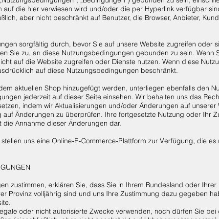
 auf die hier verwiesen wird und/oder die per Hyperlink verfügbar s
ießlich, aber nicht beschränkt auf Benutzer, die Browser, Anbieter, K
ngen sorgfältig durch, bevor Sie auf unsere Website zugreifen oder si
men Sie zu, an diese Nutzungsbedingungen gebunden zu sein. Wenn S
icht auf die Website zugreifen oder Dienste nutzen. Wenn diese Nu
ausdrücklich auf diese Nutzungsbedingungen beschränkt.
e dem aktuellen Shop hinzugefügt werden, unterliegen ebenfalls den 
ungen jederzeit auf dieser Seite einsehen. Wir behalten uns das Rec
setzen, indem wir Aktualisierungen und/oder Änderungen auf unserer We
 auf Änderungen zu überprüfen. Ihre fortgesetzte Nutzung oder Ihr Zu
lt die Annahme dieser Änderungen dar.
 stellen uns eine Online-E-Commerce-Plattform zur Verfügung, die es
INGUNGEN
 zustimmen, erklären Sie, dass Sie in Ihrem Bundesland oder Ihrer P
rer Provinz volljährig sind und uns Ihre Zustimmung dazu gegeben ha
ite.
illegale oder nicht autorisierte Zwecke verwenden, noch dürfen Sie b