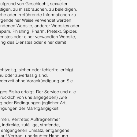
aufgrund von Geschlecht, sexueller
ästigen, zu missbrauchen, zu beleidigen,
sche oder irreführende Informationen zu
 irgendeiner Weise verwendet werden
bundenen Website, anderer Websites oder
Spam, Phishing, Pharm, Pretext, Spider,
ienstes oder einer verwandten Website,
ung des Dienstes oder einer damit
zeitig, sicher oder fehlerfrei erfolgt.
u oder zuverlässig sind.
 jederzeit ohne Vorankündigung an Sie
es Risiko erfolgt. Der Service und alle
sdrücklich von uns angegeben) „wie
g oder Bedingungen jeglicher Art,
dingungen der Marktgängigkeit,
hmen, Vertreter, Auftragnehmer,
indirekte, zufällige, strafende,
nn, entgangenen Umsatz, entgangene
auf Vertrag, unerlaubter Handlung