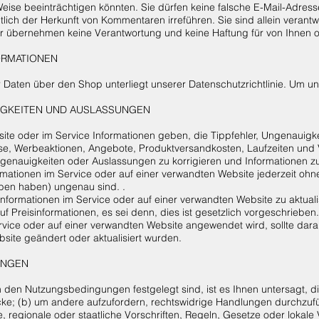
ise beeinträchtigen könnten. Sie dürfen keine falsche E-Mail-Adresse
lich der Herkunft von Kommentaren irreführen. Sie sind allein verantw
r übernehmen keine Verantwortung und keine Haftung für von Ihnen 
ORMATIONEN
Daten über den Shop unterliegt unserer Datenschutzrichtlinie. Um un
UIGKEITEN UND AUSLASSUNGEN
ite oder im Service Informationen geben, die Tippfehler, Ungenauigk
se, Werbeaktionen, Angebote, Produktversandkosten, Laufzeiten und 
ngenauigkeiten oder Auslassungen zu korrigieren und Informationen zu
rmationen im Service oder auf einer verwandten Website jederzeit ohn
ben haben) ungenau sind. .
nformationen im Service oder auf einer verwandten Website zu aktuali
auf Preisinformationen, es sei denn, dies ist gesetzlich vorgeschrieb
vice oder auf einer verwandten Website angewendet wird, sollte darau
site geändert oder aktualisiert wurden.
UNGEN
n den Nutzungsbedingungen festgelegt sind, ist es Ihnen untersagt, di
ke; (b) um andere aufzufordern, rechtswidrige Handlungen durchzufüh
e, regionale oder staatliche Vorschriften, Regeln, Gesetze oder lokal