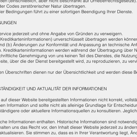
oßen (einschließlich, aber nicht beschränkt auf Urheberrechtsgesetze).
der Codes zerstörerischer Natur übertragen.
er Bedingungen führt zu einer sofortigen Beendigung Ihrer Dienste.
NGUNGEN
Service jederzeit und ohne Angabe von Gründen zu verweigern.
ne Kreditkarteninformationen) unverschlüsselt übertragen werden könn
und (b) Änderungen zur Konformität und Anpassung an technische An
. Kreditkarteninformationen werden während der Übertragung über N
hriftliche Genehmigung von uns keinen Teil des Dienstes, die Nutzun
te, über die der Dienst bereitgestellt wird, zu reproduzieren, zu vervi
en Überschriften dienen nur der Übersichtlichkeit und werden diese 
STÄNDIGKEIT UND AKTUALITÄT DER INFORMATIONEN
 auf dieser Website bereitgestellten Informationen nicht korrekt, vollst
nen Information und sollte nicht als alleinige Grundlage für Entsch
ändigere oder aktuellere Informationsquellen zu konsultieren. Jeglich
che Informationen enthalten. Historische Informationen sind notwendi
ehalten uns das Recht vor, den Inhalt dieser Website jederzeit zu ändern
aktualisieren. Sie stimmen zu, dass es in Ihrer Verantwortung liegt, 