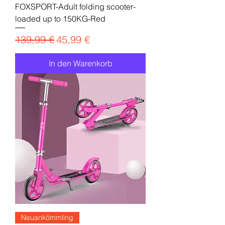
FOXSPORT-Adult folding scooter-
loaded up to 150KG-Red
Standardpreis
Sale-Preis
139,99 €
45,99 €
In den Warenkorb
Neuankömmling