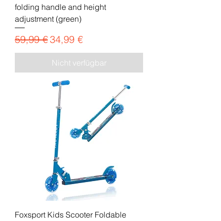
folding handle and height
adjustment (green)
Standardpreis
Sale-Preis
59,99 €
34,99 €
Nicht verfügbar
Foxsport Kids Scooter Foldable