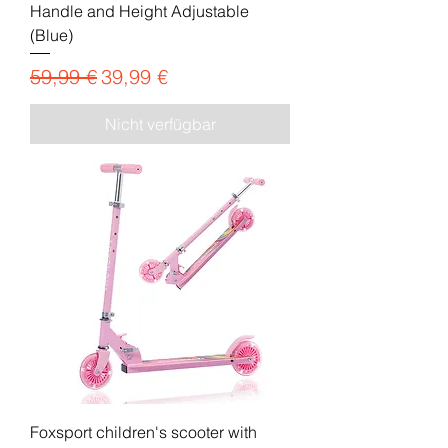
Handle and Height Adjustable
(Blue)
Standardpreis
Sale-Preis
59,99 €
39,99 €
Nicht verfügbar
Foxsport children's scooter with