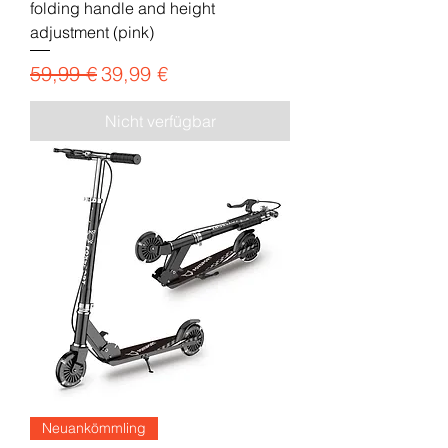
folding handle and height
adjustment (pink)
Standardpreis
Sale-Preis
59,99 €
39,99 €
Nicht verfügbar
Neuankömmling