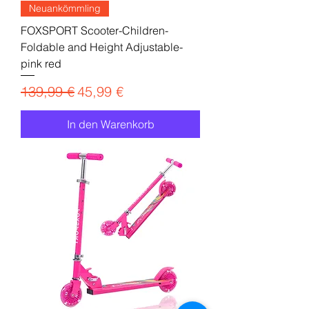
Neuankömmling
FOXSPORT Scooter-Children-
Foldable and Height Adjustable-
pink red
Standardpreis
Sale-Preis
139,99 €
45,99 €
In den Warenkorb