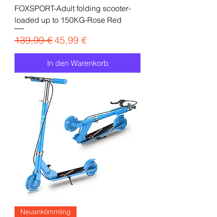
FOXSPORT-Adult folding scooter-
loaded up to 150KG-Rose Red
Standardpreis
Sale-Preis
139,99 €
45,99 €
In den Warenkorb
Neuankömmling