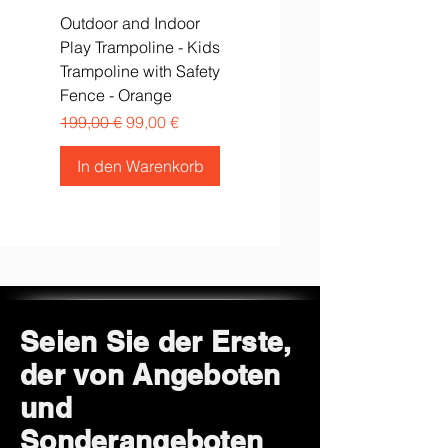
Outdoor and Indoor
Play Trampoline - Kids
Trampoline with Safety
Fence - Orange
Standardpreis
Sale-Preis
199,00 €
99,00 €
In den Warenkorb
Seien Sie der Erste,
der von Angeboten
und
Sonderangeboten