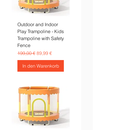
Outdoor and Indoor
Play Trampoline - Kids
Trampoline with Safety
Fence
Standardpreis
Sale-Preis
199,00 €
89,99 €
In den Warenkorb