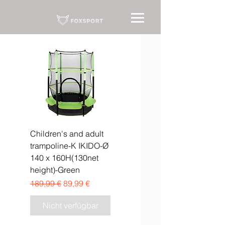
Children's and adult
trampoline-K IKIDO-Ø
140 x 160H(130net
height)-Green
Standardpreis
Sale-Preis
189,99 €
89,99 €
Nicht verfügbar