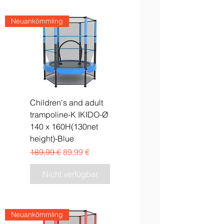
Neuankömmling
Children's and adult
trampoline-K IKIDO-Ø
140 x 160H(130net
height)-Blue
Standardpreis
Sale-Preis
189,99 €
89,99 €
Nicht verfügbar
Neuankömmling