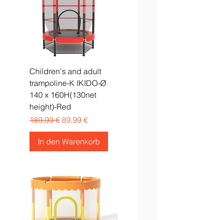
Children's and adult
trampoline-K IKIDO-Ø
140 x 160H(130net
height)-Red
Standardpreis
Sale-Preis
189,99 €
89,99 €
In den Warenkorb