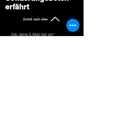
erfährt
Zurück nach oben
Abonniere jetzt
Uns kennen
Produkte
lernen
Um
Alle einkaufen
Bloggen
Hoverkarts
Kontakt
E-Scooter | E-Bikes
Fahrräder
Unsere
Richtlinien
Versand &amp;amp; Rücksendungen