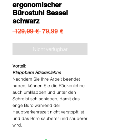
ergonomischer
Bürostuhl Sessel
schwarz
Standardpreis
Sale-Preis
 129,99 € 
79,99 €
Nicht verfügbar
Vorteil:
Klappbare Rückenlehne
Nachdem Sie Ihre Arbeit beendet
haben, können Sie die Rückenlehne
auch umklappen und unter den
Schreibtisch schieben, damit das
enge Büro während der
Hauptverkehrszeit nicht verstopft ist
und das Büro sauberer und sauberer
wird.
Klappbare Armlehne
Die Armoberfläche des Foxsport-