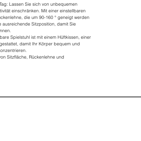
n Tag: Lassen Sie sich von unbequemen
tivität einschränken. Mit einer einstellbaren
ckenlehne, die um 90-160 ° geneigt werden
e ausreichende Sitzposition, damit Sie
önnen.
bare Spielstuhl ist mit einem Hüftkissen, einer
sgestattet, damit Ihr Körper bequem und
konzentrieren.
 von Sitzfläche, Rückenlehne und
s hochwertigem Schwamm. Egal, ob Sie auf
 spielen möchten, die ergonomische
hrer Körperform an und bietet so starken
u montieren: Er kann mit einfachen
 Kunstleder
 (L x B x H)
142 cm