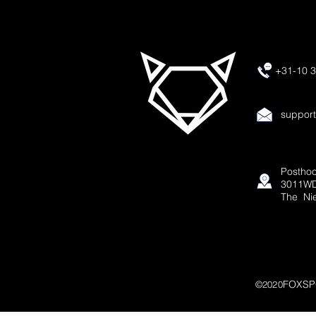
+31-10 3
suppor
Posthoo
3011WD
The Ni
FOXSP
©2020