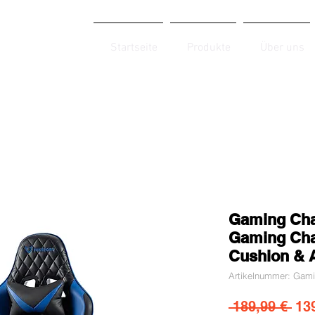
Startseite
Produkte
Über uns
Gaming Cha
Gaming Chai
Cushion & 
Artikelnummer: Gami
Sta
 189,99 € 
13