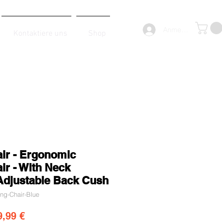
Anmelden
Kontaktiere uns
Shop
ir - Ergonomic
r - With Neck
Adjustable Back Cush
ng-Chair-Blue
ndardpreis
Sale-Preis
9,99 €