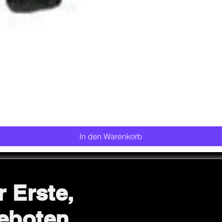
Schnellansicht
In den Warenkorb
r Erste,
eboten