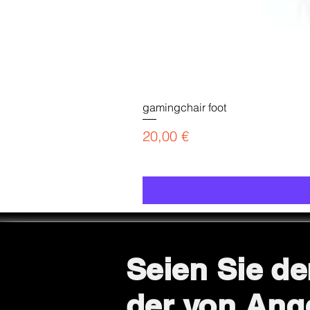
gamingchair foot
Preis
20,00 €
Seien Sie de
der von Ang