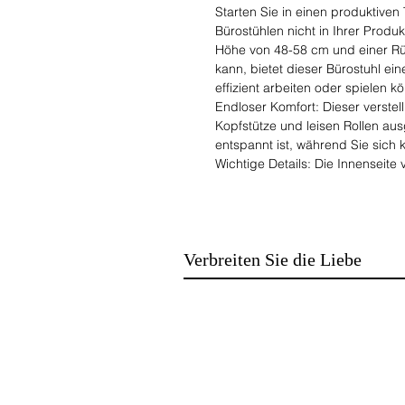
Starten Sie in einen produktive
Bürostühlen nicht in Ihrer Produk
Höhe von 48-58 cm und einer Rü
kann, bietet dieser Bürostuhl ein
effizient arbeiten oder spielen k
Endloser Komfort: Dieser verstell
Kopfstütze und leisen Rollen au
entspannt ist, während Sie sich 
Wichtige Details: Die Innenseite
Lendenkissen ist formstabil au
diesem Spielstuhl arbeiten oder
Rückenlehne passt sich perfekt I
Halt.
Verbreiten Sie die Liebe
Der Sicherheitssitz ist einfach z
Handgriffen montiert werden.
technische Spezifikationen:
Farbe: schwarz blau
Material: Eisen, Schwamm, Holz,
Maße: ca. 53 x 53 x (132-142) cm
Variable Gesamthöhe: ca. 132-
Variable Sitzhöhe: ca. 48-58cm