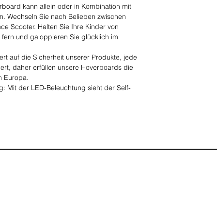
board kann allein oder in Kombination mit
n. Wechseln Sie nach Belieben zwischen
ce Scooter. Halten Sie Ihre Kinder von
 fern und galoppieren Sie glücklich im
ert auf die Sicherheit unserer Produkte, jede
ert, daher erfüllen unsere Hoverboards die
n Europa.
g: Mit der LED-Beleuchtung sieht der Self-
s.
e Motoren bringen Sie mit einer
/h sicher und schnell an Ihr Ziel. Mit dem
Lieblingsmusik auch während der Fahrt über
 kabellosen Lautsprecher.
umbatterie
km/h