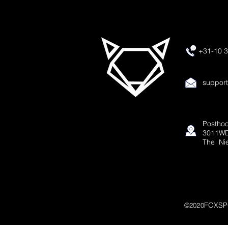
+31-10 3
suppor
Posthoo
3011WD
The Ni
FOXSP
©2020