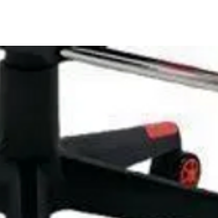
asbare Reifen
r
und Android