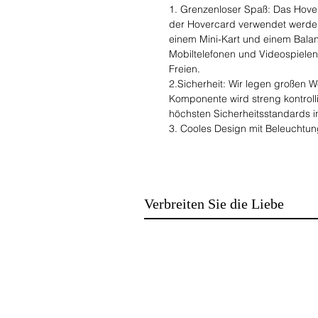
1. Grenzenloser Spaß: Das Hover
der Hovercard verwendet werde
einem Mini-Kart und einem Balan
Mobiltelefonen und Videospielen
Freien.
2.Sicherheit: Wir legen großen W
Komponente wird streng kontrolli
höchsten Sicherheitsstandards i
3. Cooles Design mit Beleuchtun
Banlance-Scooter wunderbar au
4. Starke Motorleistung: 2 stark
Höchstgeschwindigkeit von 15 km
Sitz macht es mehr Spaß.
Verbreiten Sie die Liebe
5.Bluetooth: Genießen Sie Ihre 
Bluetooth über den eingebauten
Technische Daten:
Nettogewicht: 8 kg
Batterie: Wiederaufladbare Lithi
Material: ABS + PC
Belastung: 20-120 kg
Höchstgeschwindigkeit: &lt; 15 