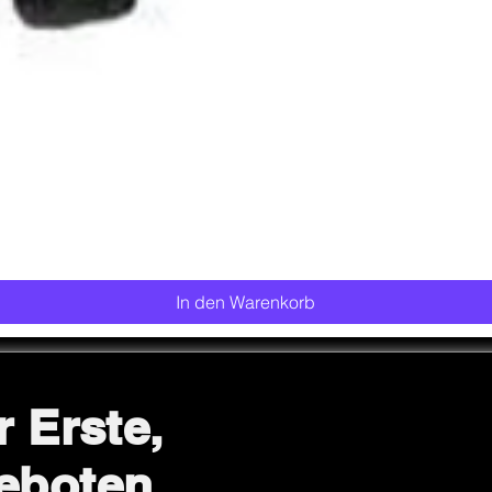
Schnellansicht
In den Warenkorb
r Erste,
eboten