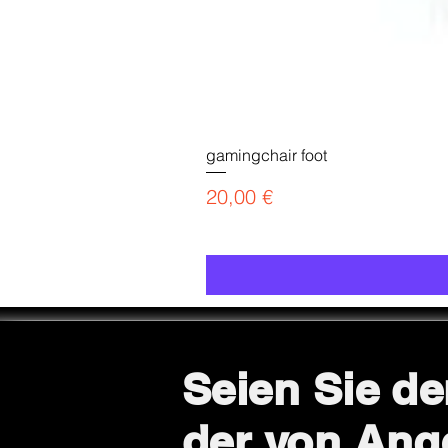
gamingchair foot
Preis
20,00 €
Seien Sie de
der von Ang