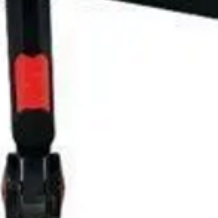
ximale Geschwindigkeit hängen von
Benutzergewicht, Akku- und
atur, Windgeschwindigkeit und
n der Gesellschaft ihrer Eltern