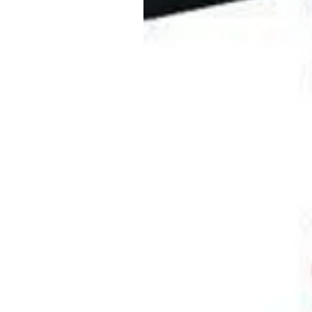
Aufmerksamkeit:
Maximale Reichweite und ma
verschiedenen Faktoren ab: 
Geländebedingungen, Temper
Betriebsverhalten.
Kleine Kinder sind am besten i
untergebracht.