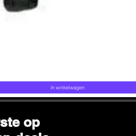
Snel overzicht
In winkelwagen
ste op