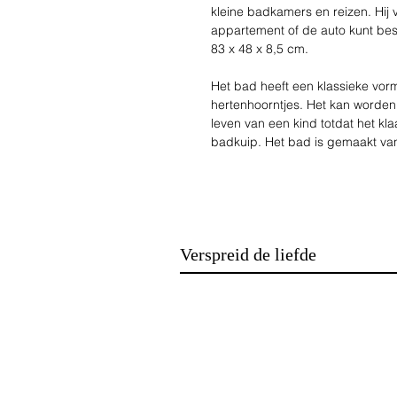
kleine badkamers en reizen. Hij v
appartement of de auto kunt be
83 x 48 x 8,5 cm.
Het bad heeft een klassieke vorm
hertenhoorntjes. Het kan worden
leven van een kind totdat het kla
badkuip. Het bad is gemaakt van
Daarnaast zijn de poten van de b
verhinderen dat deze verschuift
in de badkuip verandert van kl
graden uitkomt en kan gemakkeli
Verspreid de liefde
De badkuip is verpakt in een kle
De belangrijkste kenmerken:
- een geweldig alternatief voor 
snel
- opgevouwen neemt het weinig r
- gemaakt van plastic dat veilig 
- het heeft antislipvoetjes en ee