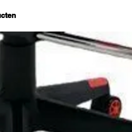
N71-norm.
ucten
gemaakt met een vochtige doek. Gebruik
is van ammoniak, oplosmiddelen en andere
gevouwen: 83x 48 x 23,5 cm (opgevouwen is