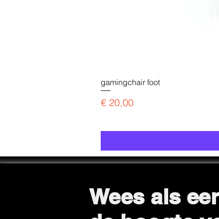
gamingchair foot
Prijs
€ 20,00
Wees als eer