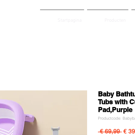
Startpagina
Producten
Baby Bathtu
Tubs with C
Pad,Purple
Productcode: Babyba
Norm
 € 69,99 
€ 39