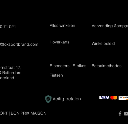
Alles winkelen
Verzending &amp;a
0 71 021
Hoverkarts
Winkelbeleid
t@foxsportbrand.com
E-scooters | E-bikes
Betaalmethodes
rnstraat 17,
 Rotterdam
Fietsen
derland
Veilig betalen
ORT | BON PRIX MAISON