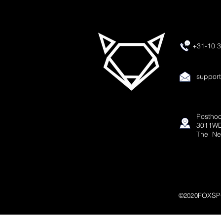
+31-10 3
suppor
Posthoo
3011WD
The Ne
FOXSP
©2020