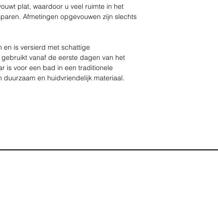
ouwt plat, waardoor u veel ruimte in het
sparen. Afmetingen opgevouwen zijn slechts
 en is versierd met schattige
 gebruikt vanaf de eerste dagen van het
ar is voor een bad in een traditionele
 duurzaam en huidvriendelijk materiaal.
adkuip voorzien van antislipkussentjes die
 en een blokkade tegen zelfmontage. De kurk
eur wanneer de watertemperatuur boven de 38
jk worden geleegd zonder hem op te tillen.
urrijke kartonnen doos met handvat.
traditionele badkuipen - vouwt en ontvouwt
uimte in en is het gemakkelijk op te bergen
is voor kinderen
n kurk die op temperatuur reageert