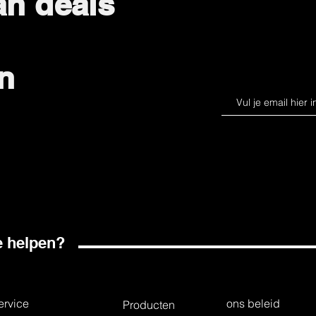
an deals
n
 helpen?
ervice
ons beleid
Producten