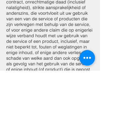
contract, onrechtmatige daad (inclusief
nalatigheid), strikte aansprakelijkheid of
anderszins, die voortvloeit uit uw gebruik
van een van de service of producten die
zijn verkregen met behulp van de service,
of voor enige andere claim die op enigerlei
wijze verband houdt met uw gebruik van
de service of een product, inclusief, maar
niet beperkt tot, fouten of weglatingen in
enige inhoud, of enige andere verlies of
schade van welke aard dan ook opgelopen
als gevolg van het gebruik van de service
of enige inhoud (of product) die is gepost,
verzonden of anderszins beschikbaar is
gesteld via de service, zelfs als ze op de
hoogte zijn gesteld van hun mogelijkheid.
Omdat sommige staten of rechtsgebieden
de uitsluiting of beperking van
aansprakelijkheid voor gevolg- of
incidentele schade niet toestaan, is onze
aansprakelijkheid in dergelijke staten of
rechtsgebieden beperkt tot de maximale
mate die wettelijk is toegestaan.
SECTIE 14 - VRIJWARING