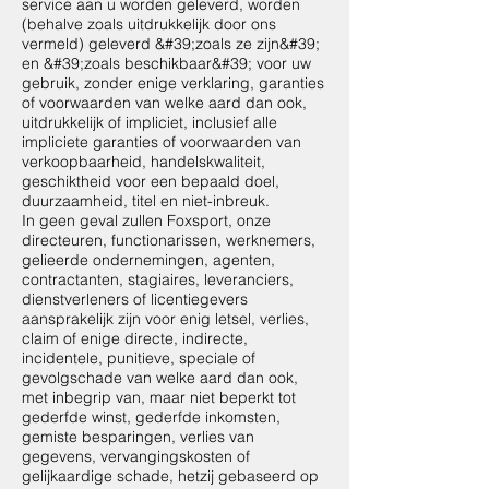
service aan u worden geleverd, worden
(behalve zoals uitdrukkelijk door ons
vermeld) geleverd &#39;zoals ze zijn&#39;
en &#39;zoals beschikbaar&#39; voor uw
gebruik, zonder enige verklaring, garanties
of voorwaarden van welke aard dan ook,
uitdrukkelijk of impliciet, inclusief alle
impliciete garanties of voorwaarden van
verkoopbaarheid, handelskwaliteit,
geschiktheid voor een bepaald doel,
duurzaamheid, titel en niet-inbreuk.
In geen geval zullen Foxsport, onze
directeuren, functionarissen, werknemers,
gelieerde ondernemingen, agenten,
contractanten, stagiaires, leveranciers,
dienstverleners of licentiegevers
aansprakelijk zijn voor enig letsel, verlies,
claim of enige directe, indirecte,
incidentele, punitieve, speciale of
gevolgschade van welke aard dan ook,
met inbegrip van, maar niet beperkt tot
gederfde winst, gederfde inkomsten,
gemiste besparingen, verlies van
gegevens, vervangingskosten of
gelijkaardige schade, hetzij gebaseerd op