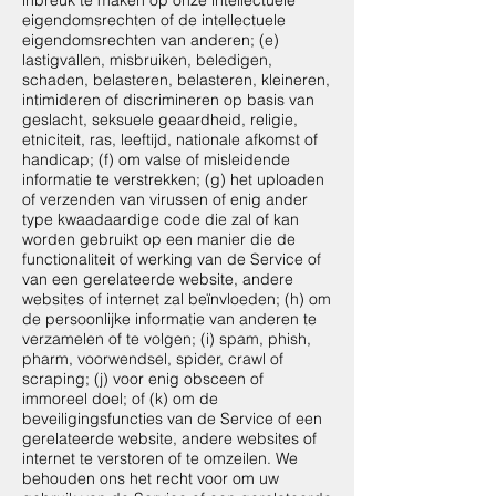
eigendomsrechten of de intellectuele
eigendomsrechten van anderen; (e)
lastigvallen, misbruiken, beledigen,
schaden, belasteren, belasteren, kleineren,
intimideren of discrimineren op basis van
geslacht, seksuele geaardheid, religie,
etniciteit, ras, leeftijd, nationale afkomst of
handicap; (f) om valse of misleidende
informatie te verstrekken; (g) het uploaden
of verzenden van virussen of enig ander
type kwaadaardige code die zal of kan
worden gebruikt op een manier die de
functionaliteit of werking van de Service of
van een gerelateerde website, andere
websites of internet zal beïnvloeden; (h) om
de persoonlijke informatie van anderen te
verzamelen of te volgen; (i) spam, phish,
pharm, voorwendsel, spider, crawl of
scraping; (j) voor enig obsceen of
immoreel doel; of (k) om de
beveiligingsfuncties van de Service of een
gerelateerde website, andere websites of
internet te verstoren of te omzeilen. We
behouden ons het recht voor om uw