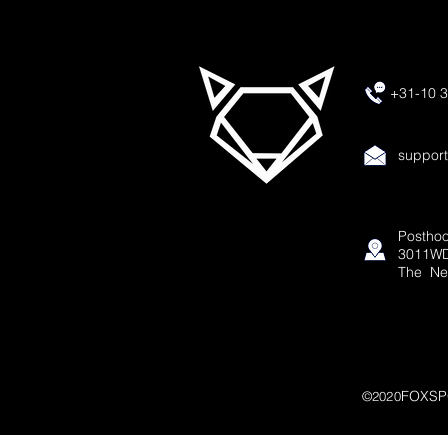
+31-10 3
suppor
Posthoo
3011WD
The Ne
FOXSP
©2020