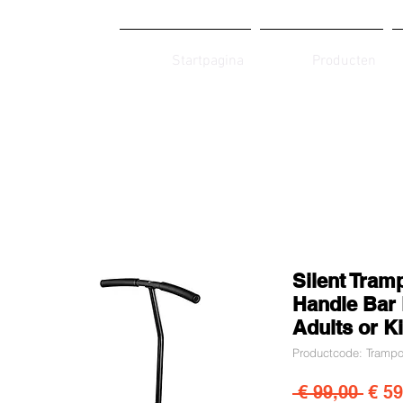
Startpagina
Producten
Silent Tram
Handle Bar 
Adults or K
Productcode: Trampo
Norm
 € 99,00 
€ 59