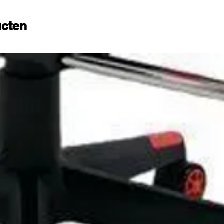
 tijd. Want wij weten dat je wel betere
ucten
– De trampoline is makkelijk in elkaar te
beginnen met springen. Nadat je het springvlak
m hebt bevestigd, draai je de stevige poten
je er gemakkelijk bij op met het
etje. Je kunt meteen beginnen!
chaam