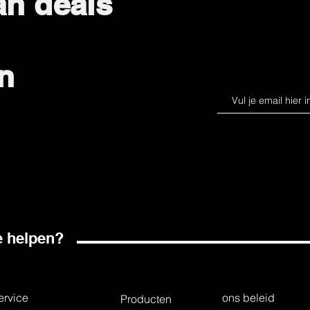
an deals
n
 helpen?
ervice
ons beleid
Producten