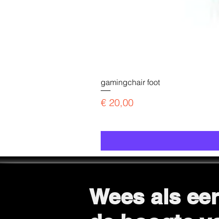
gamingchair foot
Prijs
€ 20,00
Wees als eer