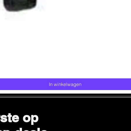
Snel overzicht
In winkelwagen
ste op