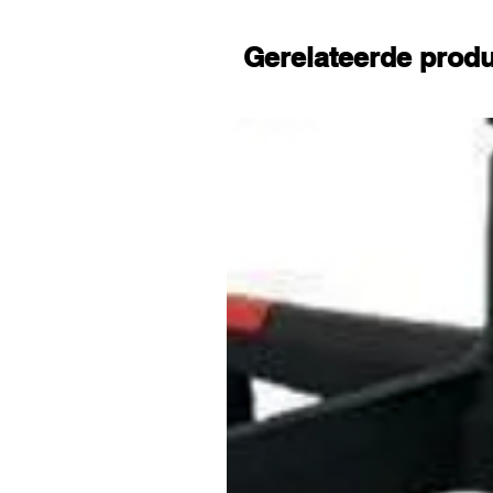
maar je bespaart ook nog eens
dingen te doen hebt.
Gerelateerde prod
Eenvoudig in elkaar te zetten 
zetten, zodat je direct kunt 
met de elastieken aan de vor
er zo onder. Ook de steun zet 
meegeleverde gereedschapss
Voordelen
Fit in 10 minuten per dag
Goed voor de core-spieren
Traint alle spieren van het li
Leuk om te doen
Betere gezondheid en balans
Met springsteun
Super stevig
Bespaart tijd en geld