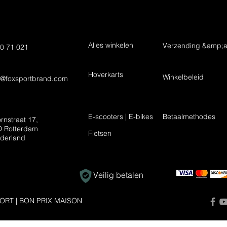
Alles winkelen
Verzending &amp;a
0 71 021
Hoverkarts
Winkelbeleid
t@foxsportbrand.com
E-scooters | E-bikes
Betaalmethodes
rnstraat 17,
 Rotterdam
Fietsen
derland
Veilig betalen
ORT | BON PRIX MAISON