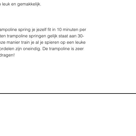
 leuk en gemakkelijk.
oline spring je jezelf fit in 10 minuten per
ten trampoline springen gelijk staat aan 30-
e manier train je al je spieren op een leuke
delen zijn oneindig. De trampoline is zeer
 dragen!
 voor de FOXSPORT Fitness Trampoline
 stevig met zijn stalen frame en sterke
el tot 100 kilo dragen!
stevige bouw blijft de trampoline goed staan
 zal hij niet gaan schuiven of wiebelen. Je
 springen.
ine springen kun je op een leuke en snelle
e, stabiliteit en uithoudingsvermogen
niet alleen zult besparen op de sportschool,