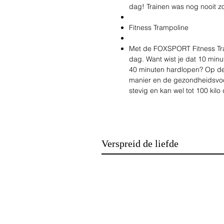
dag! Trainen was nog nooit zo
Fitness Trampoline
Met de FOXSPORT Fitness Tramp
dag. Want wist je dat 10 minu
40 minuten hardlopen? Op dez
manier en de gezondheidsvoor
stevig en kan wel tot 100 kilo
Waarom steeds meer mensen
kiezen:
Verspreid de liefde
Stevig – De trampoline is zeer
elastieken. Hierdoor kan hij w
Stabiel en veilig - Door zijn 
tijdens het springen. Daardoor
kunt dus met een gerust hart
Goede work-out – Met trampol
manier je conditie, coördinati
verbeteren. Dit maakt dat je 