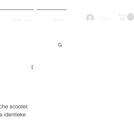
Inloggen
Over ons
More
che scooter, 
 identieke 