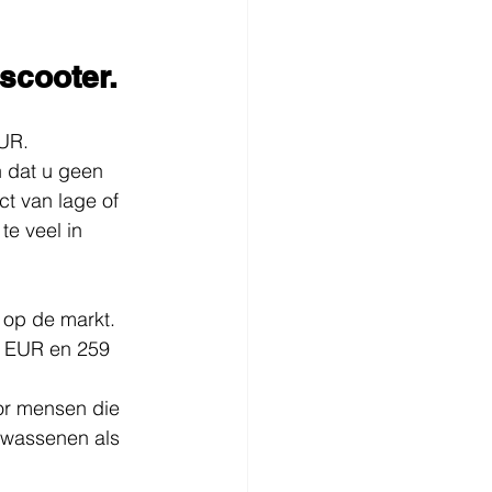
 scooter.
EUR.
n dat u geen 
t van lage of 
te veel in 
 op de markt. 
9 EUR en 259 
or mensen die 
lwassenen als 