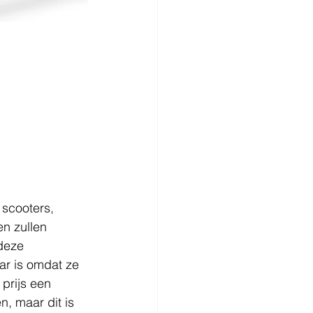
 scooters, 
n zullen 
deze 
r is omdat ze 
prijs een 
, maar dit is 