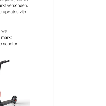
arkt verscheen. 
e updates zijn 
s we 
 markt 
e scooter 