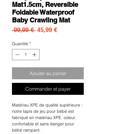
Mat1.5cm, Reversible
Foldable Waterproof
Baby Crawling Mat
Prix original
Prix promotionnel
 99,99 € 
45,99 €
Quantité
*
Ajouter au panier
Commander et payer
Matériau XPE de qualité supérieure :
notre tapis de jeu pour bébé est
fabriqué en matériau XPE. odeur,
confortable et sans danger pour
bébé rampant.