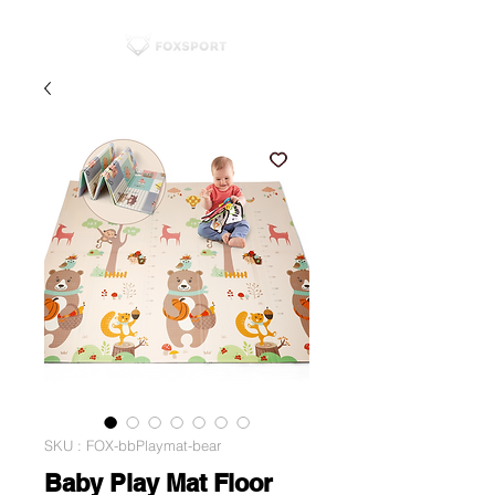
SKU : FOX-bbPlaymat-bear
Baby Play Mat Floor